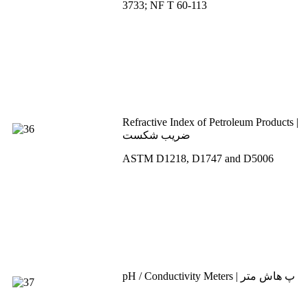
3733; NF T 60-113
Refractive Index of Petroleum Products |
ضریب شکست
ASTM D1218, D1747 and D5006
pH / Conductivity Meters | پ هاش متر