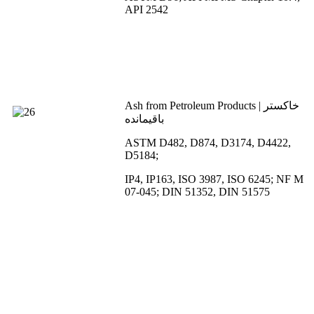
API 2542
Ash from Petroleum Products | خاکستر
باقیمانده
ASTM D482, D874, D3174, D4422,
D5184;
IP4, IP163, ISO 3987, ISO 6245; NF M
07-045; DIN 51352, DIN 51575