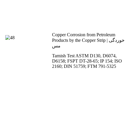
Copper Corrosion from Petroleum
Products by the Copper Strip | خوردگی
مس
Tarnish Test ASTM D130, D6074,
D6158; FSPT DT-28-65; IP 154; ISO
2160; DIN 51759; FTM 791-5325