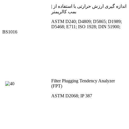
| اندازه گیری ارزش حرارتی با استفاده از
بمب کالریمتر
ASTM D240; D4809; D5865; D1989;
D5468; E711; ISO 1928; DIN 51900;
BS1016
Filter Plugging Tendency Analyzer
(FPT)
ASTM D2068; IP 387